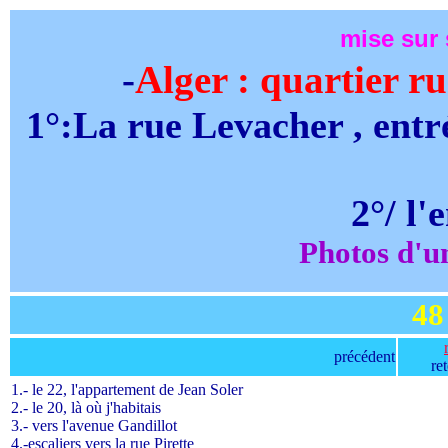
mise sur 
-
Alger : quartier 
1°:La rue Levacher , entré
2°/ l'
Photos d'u
48
précédent
re
1.- le 22, l'appartement de Jean Soler
2.- le 20, là où j'habitais
3.- vers l'avenue Gandillot
4.-escaliers vers la rue Pirette